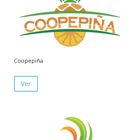
Coopepiña
Ver